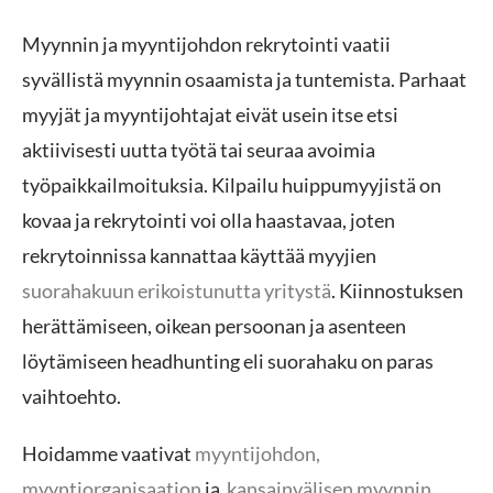
Myynnin ja myyntijohdon rekrytointi vaatii
syvällistä myynnin osaamista ja tuntemista. Parhaat
myyjät ja myyntijohtajat eivät usein itse etsi
aktiivisesti uutta työtä tai seuraa avoimia
työpaikkailmoituksia. Kilpailu huippumyyjistä on
kovaa ja rekrytointi voi olla haastavaa, joten
rekrytoinnissa kannattaa käyttää myyjien
suorahakuun erikoistunutta yritystä
. Kiinnostuksen
herättämiseen, oikean persoonan ja asenteen
löytämiseen headhunting eli suorahaku on paras
vaihtoehto.
Hoidamme vaativat
myyntijohdon,
myyntiorganisaation
ja
kansainvälisen myynnin