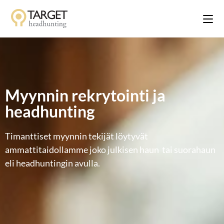
Myynnin rekrytointi ja
headhunting
Timanttiset myynnin tekijät löytyvät
ammattitaidollamme joko julkisen haun tai suorahaun
eli headhuntingin avulla.