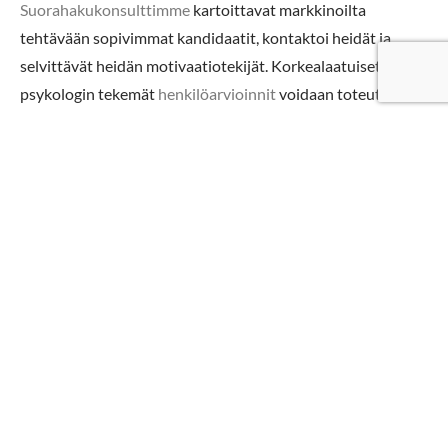
Suorahakukonsulttimme
kartoittavat markkinoilta
tehtävään sopivimmat kandidaatit, kontaktoi heidät ja
selvittävät heidän motivaatiotekijät. Korkealaatuiset,
psykologin tekemät
henkilöarvioinnit
voidaan toteuttaa
osana myynnin rekrytointiprosessia. Ammattitaitoisesti
hoidettu myynnin headhunting säästää aikaa, rahaa ja on
varmin tapa löytää oikeat osaajat.
Miksi myyjät ja myyntijohtaja kannattaa
rekrytoida suorahaulla?
Ammattitaitomme on tunnistaa tiimiin parhaiten sopivat