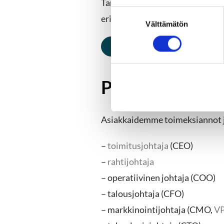
Target Headhunting advisor -v
S
eri toimialojen hallitusammattil
Välttämätön
u
o
Ota yhteyttä
s
t
u
Parhaat johtaj
m
u
k
Asiakkaidemme toimeksiannot ja
s
e
–
toimitusjohtaja
(CEO)
n
v
–
rahtijohtaja
a
– operatiivinen johtaja (COO)
l
– talousjohtaja (CFO)
i
n
– markkinointijohtaja (CMO,
VP
t