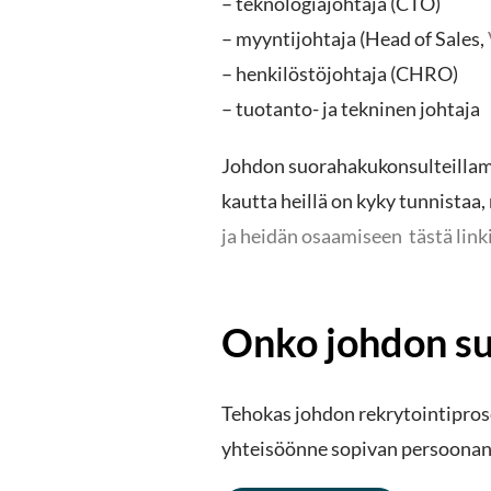
– teknologiajohtaja (CTO)
a
– myyntijohtaja (Head of Sales,
– henkilöstöjohtaja (CHRO)
– tuotanto- ja tekninen johtaja
Johdon suorahakukonsulteillam
kautta heillä on kyky tunnistaa
ja heidän osaamiseen tästä link
Onko johdon su
Tehokas johdon rekrytointipros
yhteisöönne sopivan persoonan. 