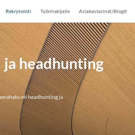
Rekrytointi
Työnhakijalle
Asiakastarinat/Blogit
 ja headhunting
orahaku eli headhunting ja