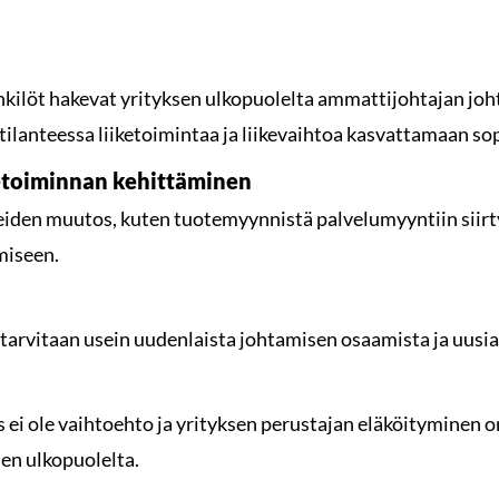
nkilöt hakevat yrityksen ulkopuolelta ammattijohtajan jo
 tilanteessa liiketoimintaa ja liikevaihtoa kasvattamaan so
etoiminnan kehittäminen
eiden muutos, kuten tuotemyynnistä palvelumyyntiin siirt
miseen.
tarvitaan usein uudenlaista johtamisen osaamista ja uusia
ei ole vaihtoehto ja yrityksen perustajan eläköityminen on
sen ulkopuolelta.