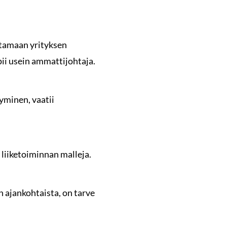
htamaan yrityksen
pii usein ammattijohtaja.
yminen, vaatii
 liiketoiminnan malleja.
 ajankohtaista, on tarve