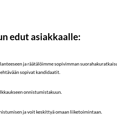
n edut asiakkaalle:
lanteeseen ja räätälöimme sopivimman suorahakuratkaisu
htävään sopivat kandidaatit.
lkkaukseen onnistumistakuun.
istumisen ja voit keskittyä omaan liiketoimintaan.