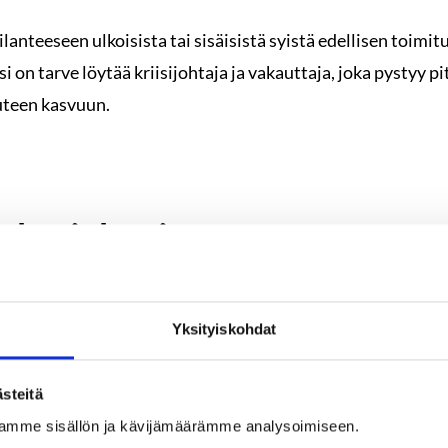
ilanteeseen ulkoisista tai sisäisistä syistä edellisen toimi
ksi on tarve löytää kriisijohtaja ja vakauttaja, joka pystyy 
uteen kasvuun.
ohtajahauissa
rityskauppojen myötä vapautuu erinomaisia osaajia, joita
Yksityiskohdat
ivat yritykset. Toimitusjohtajahauissa korostuu tiivis yht
Headhuntingin verkostoon kuuluu johtoryhmätason osaajia
steitä
e markkinoilta tarpeisiin sopivat kandidaatit ja persoonat.
amme sisällön ja kävijämäärämme analysoimiseen.