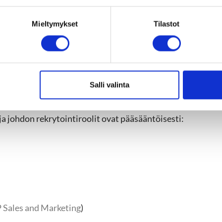
erkostomme tukee tarvittaessa johdon suorahakuprosessia
aisia.
Mieltymykset
Tilastot
at löytävät kauttamme parha
Salli valinta
 johdon rekrytointiroolit ovat pääsääntöisesti:
 Sales and Marketing
)