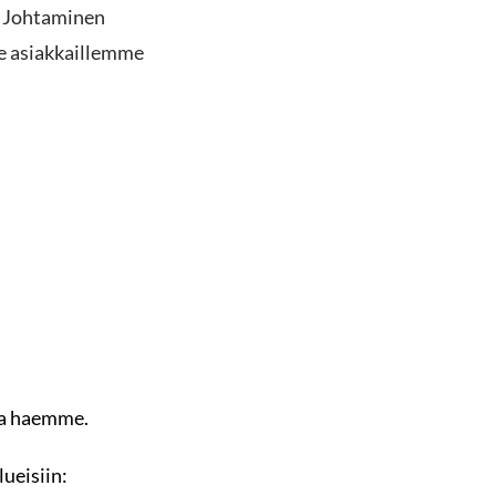
. Johtaminen
me asiakkaillemme
aa haemme.
ueisiin: