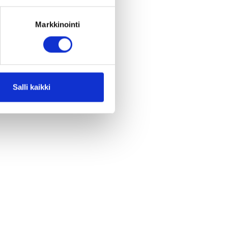
 – verkostoon kuuluu
Markkinointi
at paikat
Salli kaikki