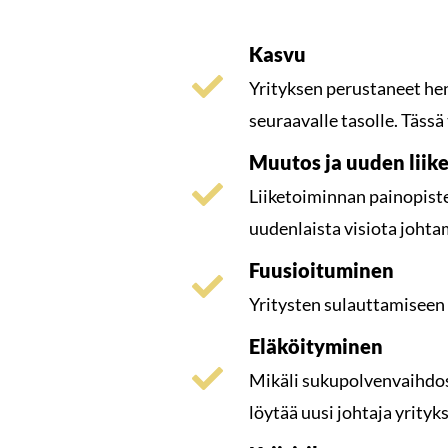
Kasvu
Yrityksen perustaneet he
seuraavalle tasolle. Tässä
Muutos ja uuden liik
Liiketoiminnan painopist
uudenlaista visiota johta
Fuusioituminen
Yritysten sulauttamiseen 
Eläköityminen
Mikäli sukupolvenvaihdos 
löytää uusi johtaja yrityk