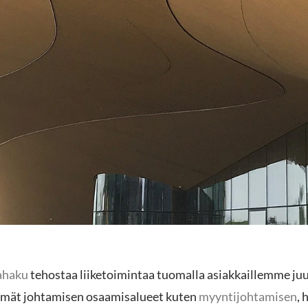
ahaku
tehostaa liiketoimintaa tuomalla asiakkaillemme juu
mmät johtamisen osaamisalueet kuten
myyntijohtamisen
, 