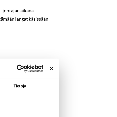
tusjohtajan aikana.
pitämään langat käsissään
 autamme löytämään
Tietoja
eistyö hallitusjäsenten
 yllä mainittuihin