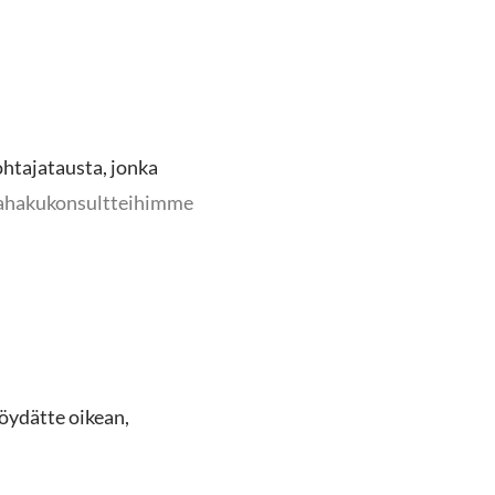
htajatausta, jonka
ahakukonsultteihimme
öydätte oikean,