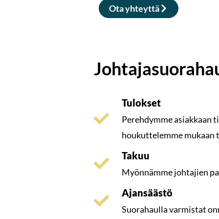
Ota yhteyttä
Johtajasuorahau
Tulokset
Perehdymme asiakkaan ti
houkuttelemme mukaan te
Takuu
Myönnämme johtajien pa
Ajansäästö
Suorahaulla varmistat onn