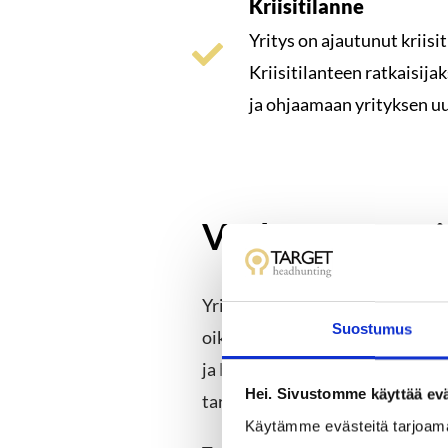
Kriisitilanne
Yritys on ajautunut kriisit
Kriisitilanteen ratkaisija
ja ohjaamaan yrityksen u
Verkostomme j
Yritysten fuusioitumisen tai y
Suostumus
oikeat, heidän persoonaansa sop
ja
headhunterin
kanssa. Target 
Hei. Sivustomme käyttää evä
tarpeisiin ja lisäksi kartoitamm
Käytämme evästeitä tarjoam