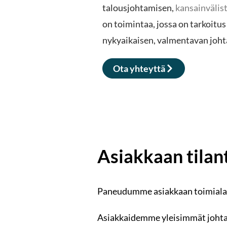
talousjohtamisen,
kansainvälis
on toimintaa, jossa on tarkoitu
nykyaikaisen, valmentavan johta
Ota yhteyttä
Asiakkaan tilan
Paneudumme asiakkaan toimialaa
Asiakkaidemme yleisimmät johtaj