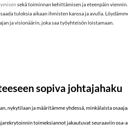
tymisen
sekä toiminnan kehittämisen ja eteenpäin viennin
s saada tuloksia aikaan ihmisten kanssa ja avulla. Löydäm
jan ja visionäärin, joka saa työyhteisön loistamaan.
teeseen sopiva johtajahaku
n, nykytilaan ja määritämme yhdessä, minkälaista osaaj
arekrytoinnin toimeksiannot jakautuvat seuraaviin osa-al