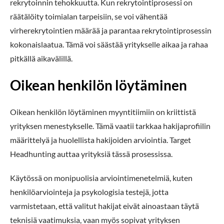
rekrytoinnin tehokkuutta. Kun rekrytointiprosessi on
räätälöity toimialan tarpeisiin, se voi vähentää
virherekrytointien määrää ja parantaa rekrytointiprosessin
kokonaislaatua. Tämä voi säästää yritykselle aikaa ja rahaa
pitkällä aikavälillä.
Oikean henkilön löytäminen
Oikean henkilön löytäminen myyntitiimiin on kriittistä
yrityksen menestykselle. Tämä vaatii tarkkaa hakijaprofiilin
määrittelyä ja huolellista hakijoiden arviointia. Target
Headhunting auttaa yrityksiä tässä prosessissa.
Käytössä on monipuolisia arviointimenetelmiä, kuten
henkilöarviointeja ja psykologisia testejä, jotta
varmistetaan, että valitut hakijat eivät ainoastaan täytä
teknisiä vaatimuksia, vaan myös sopivat yrityksen