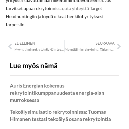
yrityksiä saavuttamaan liiketoimintatavoitteensa. Jos
tarvitset apua rekrytoinnissa,
ota yhteyttä
Target
Headhuntingiin ja löydä oikeat henkilöt yrityksesi
tarpeisiin.
EDELLINEN
SEURAAVA
Myyntitiimin rekrytointi: Näin teet onnistuneen valinnan
Myyntitiimin rekrytointi: Tärkeimmät huomioitavat asiat
Lue myös nämä
Auris Energian kokemus
rekrytointikumppanuudesta energia-alan
murroksessa
Tekoälysimulaatio rekrytoinnissa: Tuomas
Himanen testasi tekoälyä osana rekrytointia