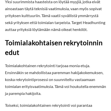
Yksi suurimmista haasteista on löytää myyjiä, jotka eivät
ainoastaan täytä teknisiä vaatimuksia, vaan myös sopivat
yrityksen kulttuuriin. Tämä vaatii syvällistä ymmärrystä
sekä yrityksen että toimialan tarpeista. Target Headhunting
auttaa yrityksiä löytämään nämä oikeat henkilöt.
Toimialakohtaisen rekrytoinnin
edut
Toimialakohtainen rekrytointi tarjoaa monia etuja.
Ensinnäkin se mahdollistaa paremman hakijakokemuksen,
koska rekrytointiprosessi on suunniteltu vastaamaan
toimialan erityisvaatimuksia. Tämä voi houkutella enemmän
ja parempia hakijoita.
Toiseksi, toimialakohtainen rekrytointi voi parantaa