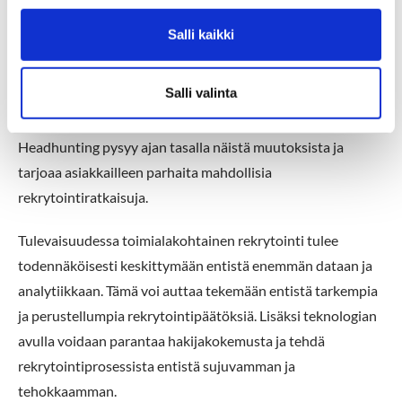
n
tulevaisuus
v
Salli kaikki
a
l
Toimialakohtainen rekrytointi on kehittymässä jatkuvasti.
i
Salli valinta
Teknologian kehitys ja muuttuvat työmarkkinat asettavat
n
uusia vaatimuksia rekrytointiprosessille. Target
t
Headhunting pysyy ajan tasalla näistä muutoksista ja
a
tarjoaa asiakkailleen parhaita mahdollisia
rekrytointiratkaisuja.
Tulevaisuudessa toimialakohtainen rekrytointi tulee
todennäköisesti keskittymään entistä enemmän dataan ja
analytiikkaan. Tämä voi auttaa tekemään entistä tarkempia
ja perustellumpia rekrytointipäätöksiä. Lisäksi teknologian
avulla voidaan parantaa hakijakokemusta ja tehdä
rekrytointiprosessista entistä sujuvamman ja
tehokkaamman.