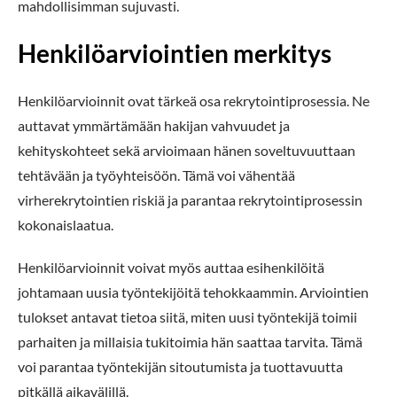
mahdollisimman sujuvasti.
Henkilöarviointien merkitys
Henkilöarvioinnit ovat tärkeä osa rekrytointiprosessia. Ne
auttavat ymmärtämään hakijan vahvuudet ja
kehityskohteet sekä arvioimaan hänen soveltuvuuttaan
tehtävään ja työyhteisöön. Tämä voi vähentää
virherekrytointien riskiä ja parantaa rekrytointiprosessin
kokonaislaatua.
Henkilöarvioinnit voivat myös auttaa esihenkilöitä
johtamaan uusia työntekijöitä tehokkaammin. Arviointien
tulokset antavat tietoa siitä, miten uusi työntekijä toimii
parhaiten ja millaisia tukitoimia hän saattaa tarvita. Tämä
voi parantaa työntekijän sitoutumista ja tuottavuutta
pitkällä aikavälillä.