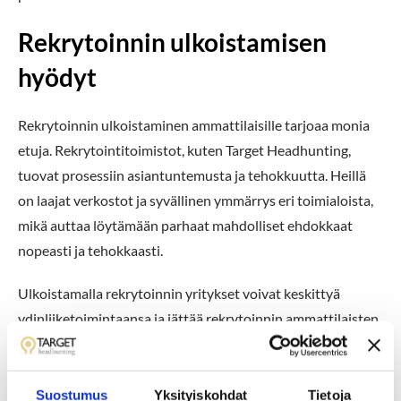
Rekrytoinnin ulkoistamisen
hyödyt
Rekrytoinnin ulkoistaminen ammattilaisille tarjoaa monia
etuja. Rekrytointitoimistot, kuten Target Headhunting,
tuovat prosessiin asiantuntemusta ja tehokkuutta. Heillä
on laajat verkostot ja syvällinen ymmärrys eri toimialoista,
mikä auttaa löytämään parhaat mahdolliset ehdokkaat
nopeasti ja tehokkaasti.
Ulkoistamalla rekrytoinnin yritykset voivat keskittyä
ydinliiketoimintaansa ja jättää rekrytoinnin ammattilaisten
hoidettavaksi. Tämä voi säästää aikaa ja resursseja sekä
parantaa rekrytointiprosessin laatua.
Suostumus
Yksityiskohdat
Tietoja