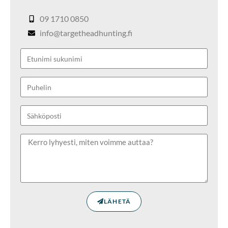
09 1710 0850
info@targetheadhunting.fi
LÄHETÄ