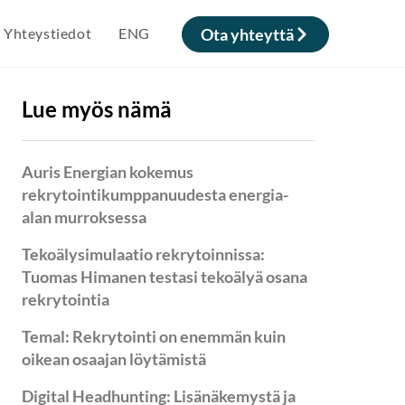
Yhteystiedot
ENG
Ota yhteyttä
Lue myös nämä
Auris Energian kokemus
rekrytointikumppanuudesta energia-
alan murroksessa
Tekoälysimulaatio rekrytoinnissa:
Tuomas Himanen testasi tekoälyä osana
rekrytointia
Temal: Rekrytointi on enemmän kuin
oikean osaajan löytämistä
Digital Headhunting: Lisänäkemystä ja