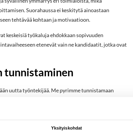
a syvällinen ymmärrys eri toimialoista, mikä
ittamisen. Suorahaussa ei keskitytä ainoastaan
seen tehtävää kohtaan ja motivaatioon.
vat keskeisiä työkaluja ehdokkaan sopivuuden
ntavaiheeseen etenevät vain ne kandidaatit, jotka ovat
in tunnistaminen
itään uutta työntekijää. Me pyrimme tunnistamaan
utostoiveet, jotka voivat tehdä avoimesta tehtävästä
innostavana, mutta samalla realistisena, jotta vältetään
Yksityiskohdat