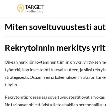
Miten soveltuvuustesti aut
Rekrytoinnin merkitys yri
Oikean henkilön löytäminen tiimiin on yksi yrityksen 
työntekijä on investointi tulevaisuuteen, ja siksi rekryt
strategisesti. Osaamisen ja kokemuksen lisäksi on tärke
tiimiin.
Rekrytointiprosessissa soveltuvuustestit ovat arvokas 
Ne tarjoavat objektiivista tietoa hakijan persoonallisuu