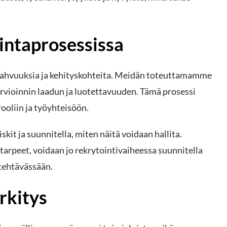
lintaprosessissa
 vahvuuksia ja kehityskohteita. Meidän toteuttamamme
arvioinnin laadun ja luotettavuuden. Tämä prosessi
ooliin ja työyhteisöön.
kit ja suunnitella, miten näitä voidaan hallita.
ystarpeet, voidaan jo rekrytointivaiheessa suunnitella
 tehtävässään.
rkitys