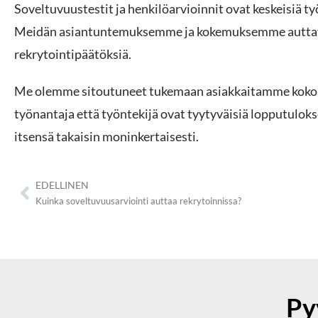
Soveltuvuustestit ja henkilöarvioinnit ovat keskeisiä ty
l
i
Meidän asiantuntemuksemme ja kokemuksemme auttavat 
n
rekrytointipäätöksiä.
t
a
Me olemme sitoutuneet tukemaan asiakkaitamme koko re
työnantaja että työntekijä ovat tyytyväisiä lopputuloks
itsensä takaisin moninkertaisesti.
EDELLINEN
Kuinka soveltuvuusarviointi auttaa rekrytoinnissa?
Py