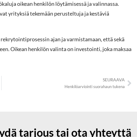
ökaluja oikean henkilön löytämisessä ja valinnassa.
yrityksiä tekemään perusteltuja ja kestäviä
krytointiprosessin ajan ja varmistamaan, että sekä
een. Oikean henkilön valinta on investointi, joka maksaa
SEURAAVA
Henkilöarviointi suorahaun tukena
ydä tarjous tai ota yhteyttä