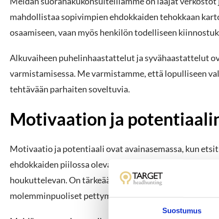
Meidän suorahakukonsulteillamme on laajat verkostot j
mahdollistaa sopivimpien ehdokkaiden tehokkaan karto
osaamiseen, vaan myös henkilön todelliseen kiinnostuk
Alkuvaiheen puhelinhaastattelut ja syvähaastattelut o
varmistamisessa. Me varmistamme, että lopulliseen vali
tehtävään parhaiten soveltuvia.
Motivaation ja potentiaal
Motivaatio ja potentiaali ovat avainasemassa, kun ets
ehdokkaiden piilossa olevat motiivit ja mahdolliset mu
houkuttelevan. On tärkeää, että työtehtävä esitetään ki
molemminpuoliset pettymykset.
Suostumus