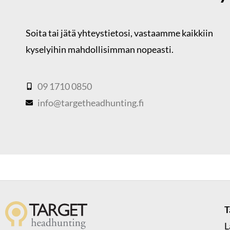
Soita tai jätä yhteystietosi,
vastaamme kaikkiin
kyselyihin mahdollisimman nopeasti.
09 1710 0850
info@targetheadhunting.fi
T
L