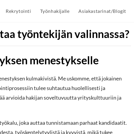
Rekrytointi
Työnhakijalle
Asiakastarinat/Blogit
taa työntekijän valinnassa?
tyksen menestykselle
menestyksen kulmakivistä. Me uskomme, että jokainen
ointiprosessiin tulee suhtautua huolellisesti ja
ää arvioida hakijan soveltuvuutta yrityskulttuuriin ja
työkalu, joka auttaa tunnistamaan parhaat kandidaatit.
desta, työskentelytyylistä ja kyvyistä, mikä tukee