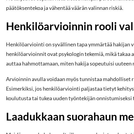
päätöksentekoa ja vähentää väärän valinnan riskiä.
Henkilöarvioinnin rooli va
Henkilöarviointi on syvällinen tapa ymmärtää hakijan
henkilöarvioinnit ovat psykologin tekemiä, mikä takaa 
auttaa hahmottamaan, miten hakija sopeutuisi uuteen r
Arvioinnin avulla voidaan myös tunnistaa mahdolliset ris
Esimerkiksi, jos henkilöarviointi paljastaa tietyt kehit
koulutusta tai tukea uuden työntekijän onnistumiseksi
Laadukkaan suorahaun me