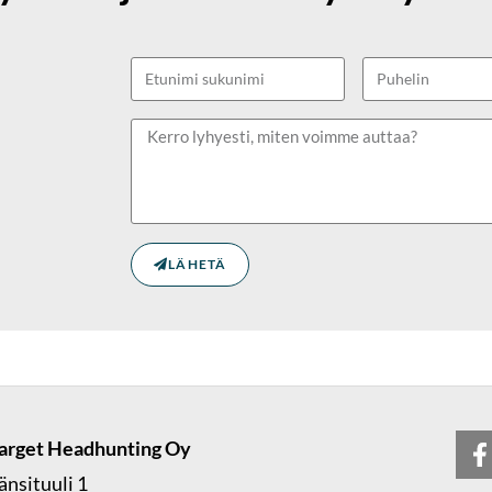
LÄHETÄ
arget Headhunting Oy
änsituuli 1