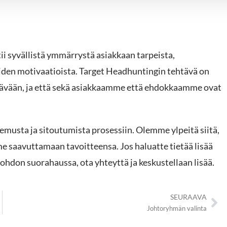
i syvällistä ymmärrystä asiakkaan tarpeista,
iden motivaatioista. Target Headhuntingin tehtävä on
tävään, ja että sekä asiakkaamme että ehdokkaamme ovat
musta ja sitoutumista prosessiin. Olemme ylpeitä siitä,
e saavuttamaan tavoitteensa. Jos haluatte tietää lisää
johdon suorahaussa, ota yhteyttä ja keskustellaan lisää.
SEURAAVA
Johtoryhmän valinta