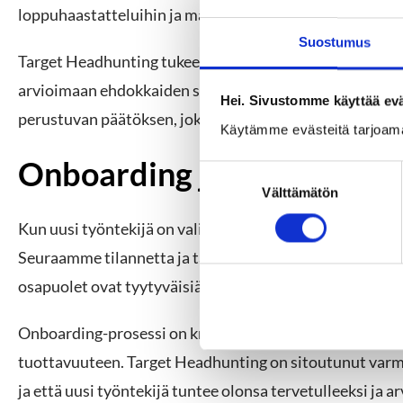
loppuhaastatteluihin ja mahdollisesti työsopimuksen 
Suostumus
Target Headhunting tukee asiakasta tässä vaiheessa ta
arvioimaan ehdokkaiden soveltuvuutta tehtävään. Tavo
Hei. Sivustomme käyttää evä
perustuvan päätöksen, joka tukee yrityksen pitkän aikav
Käytämme evästeitä tarjoam
Onboarding ja jälkiseuran
S
Välttämätön
u
o
Kun uusi työntekijä on valittu ja työnteko aloitettu, on
s
Seuraamme tilannetta ja tarjoamme tukea sekä työnanta
t
u
osapuolet ovat tyytyväisiä ja että uusi työntekijä integ
m
u
Onboarding-prosessi on kriittinen vaihe, joka voi vaik
k
tuottavuuteen. Target Headhunting on sitoutunut varm
s
e
ja että uusi työntekijä tuntee olonsa tervetulleeksi ja 