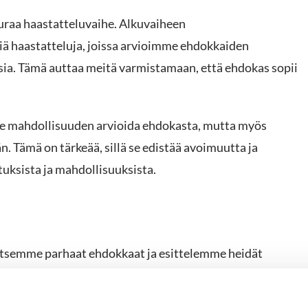
uraa haastatteluvaihe. Alkuvaiheen
iä haastatteluja, joissa arvioimme ehdokkaiden
sia. Tämä auttaa meitä varmistamaan, että ehdokas sopii
lle mahdollisuuden arvioida ehdokasta, mutta myös
n. Tämä on tärkeää, sillä se edistää avoimuutta ja
uksista ja mahdollisuuksista.
alitsemme parhaat ehdokkaat ja esittelemme heidät
 yhteenvedon kunkin ehdokkaan vahvuuksista ja
n päätöksen siitä, kenen kanssa haluaa edetä