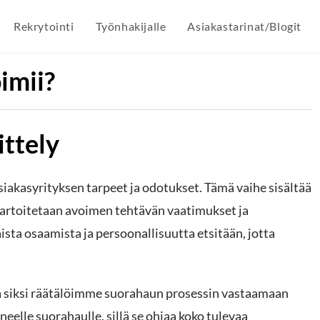
Rekrytointi
Työnhakijalle
Asiakastarinat/Blogit
imii?
ttely
iakasyrityksen tarpeet ja odotukset. Tämä vaihe sisältää
kartoitetaan avoimen tehtävän vaatimukset ja
ta osaamista ja persoonallisuutta etsitään, jotta
ja siksi räätälöimme suorahaun prosessin vastaamaan
eelle suorahaulle, sillä se ohjaa koko tulevaa