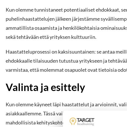
Kun olemme tunnistaneet potentiaaliset ehdokkaat, se
puhelinhaastattelujen jälkeen järjestämme syvällisemp
ammatillista osaamista ja henkilökohtaisia ominaisuuk
sekä tehtävään että yrityksen kulttuuriin.
Haastatteluprosessi on kaksisuuntainen: se antaa mei
ehdokkaalle tilaisuuden tutustua yritykseen ja tehtävää
varmistaa, että molemmat osapuolet ovat tietoisia odot
Valinta ja esittely
Kun olemme käyneet läpi haastattelut ja arvioinnit, v
asiakkaallemme. Tässä vaiheessa asiakas saa kattavan
mahdollisista kehityskohteista. Asiakas tekee lopullise