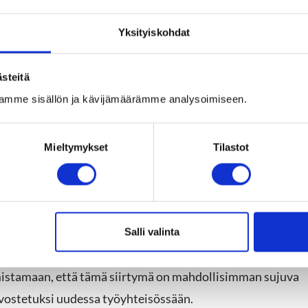
solmimiseen.
Yksityiskohdat
rjoamalla objektiivista näkemystä ja autamme
itteenamme on varmistaa, että asiakas tekee tietoon
steitä
älin tavoitteita.
amme sisällön ja kävijämäärämme analysoimiseen.
ta
Mieltymykset
Tilastot
 tärkeää varmistaa sujuva siirtymä uuteen rooliin.
jalle että työntekijälle, varmistaen, että molemmat
roituu onnistuneesti yritykseen.
Salli valinta
uttaa merkittävästi uuden työntekijän sitoutumiseen ja
istamaan, että tämä siirtymä on mahdollisimman sujuva
arvostetuksi uudessa työyhteisössään.