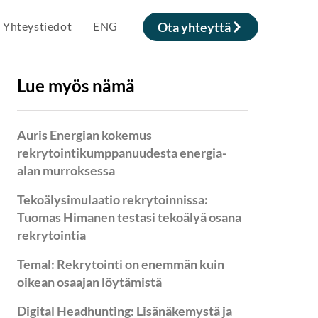
Yhteystiedot
ENG
Ota yhteyttä
Lue myös nämä
Auris Energian kokemus
rekrytointikumppanuudesta energia-
alan murroksessa
Tekoälysimulaatio rekrytoinnissa:
Tuomas Himanen testasi tekoälyä osana
rekrytointia
Temal: Rekrytointi on enemmän kuin
oikean osaajan löytämistä
Digital Headhunting: Lisänäkemystä ja