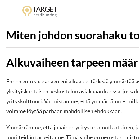
Miten johdon suorahaku to
Alkuvaiheen tarpeen määri
Ennen kuin suorahaku voi alkaa, on tärkeää ymmärtää as
yksityiskohtaisen keskustelun asiakkaan kanssa, jossa 
yrityskulttuuri. Varmistamme, että ymmärrämme, millais
voimme löytää parhaan mahdollisen ehdokkaan.
Ymmärrämme, että jokainen yritys on ainutlaatuinen, 
juuri teidän tarpeitanne. Tämä vaihe on perusta onnistun