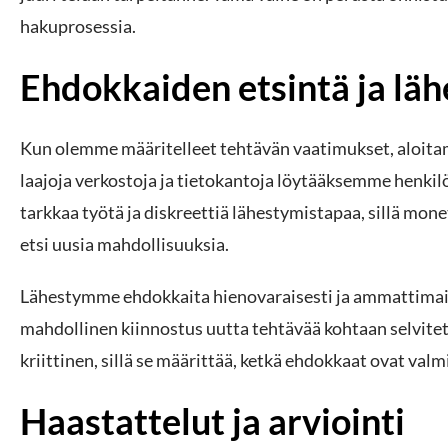
hakuprosessia.
Ehdokkaiden etsintä ja lä
Kun olemme määritelleet tehtävän vaatimukset, aloit
laajoja verkostoja ja tietokantoja löytääksemme henkilöt
tarkkaa työtä ja diskreettiä lähestymistapaa, sillä mone
etsi uusia mahdollisuuksia.
Lähestymme ehdokkaita hienovaraisesti ja ammattimaise
mahdollinen kiinnostus uutta tehtävää kohtaan selvite
kriittinen, sillä se määrittää, ketkä ehdokkaat ovat va
Haastattelut ja arviointi