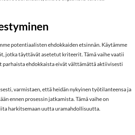
hestyminen
amme potentiaalisten ehdokkaiden etsinnän. Käytämme
, jotka täyttävät asetetut kriteerit. Tämä vaihe vaatii
t parhaista ehdokkaista eivät välttämättä aktiivisesti
sti, varmistaen, että heidän nykyinen työtilanteensa ja
tään ennen prosessin jatkamista. Tämä vaihe on
lmiita harkitsemaan uutta uramahdollisuutta.