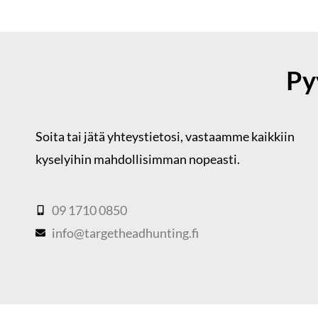
Py
Soita tai jätä yhteystietosi,
vastaamme kaikkiin
kyselyihin mahdollisimman nopeasti.
09 1710 0850
info@targetheadhunting.fi