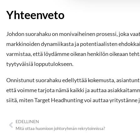
n
v
Yhteenveto
a
l
i
Johdon suorahaku on monivaiheinen prosessi, joka vaati
n
markkinoiden dynamiikasta ja potentiaalisten ehdokka
t
varmistaa, että löydämme oikean henkilön oikeaan teh
a
tyytyväisiä lopputulokseen.
Onnistunut suorahaku edellyttää kokemusta, asiantunte
että voimme tarjota nämä kaikki ja auttaa asiakkaitamm
siitä, miten Target Headhunting voi auttaa yritystänne 
EDELLINEN
Mitä ottaa huomioon johtoryhmän rekrytoinnissa?