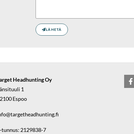
LÄHETÄ
arget Headhunting Oy
änsituuli 1
2100 Espoo
nfo@targetheadhunting.fi
-tunnus: 2129838-7