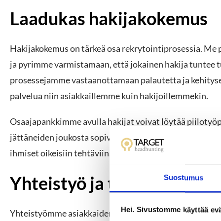
Laadukas hakijakokemus
Hakijakokemus on tärkeä osa rekrytointiprosessia. Me
ja pyrimme varmistamaan, että jokainen hakija tuntee t
prosessejamme vastaanottamaan palautetta ja kehityse
palvelua niin asiakkaillemme kuin hakijoillemmekin.
Osaajapankkimme avulla hakijat voivat löytää piilotyö
jättäneiden joukosta sopivia ehdokkaita. Tämä on yksi 
ihmiset oikeisiin tehtäviin.
Yhteistyö ja tulokset puhu
Suostumus
Hei. Sivustomme käyttää evä
Yhteistyömme asiakkaiden kanssa on tuottanut tulosta