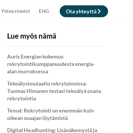
Yhteystiedot
ENG
Ota yhteyttä
Lue myös nämä
Auris Energian kokemus
rekrytointikumppanuudesta energia-
alan murroksessa
Tekoälysimulaatio rekrytoinnissa:
Tuomas Himanen testasi tekoälyä osana
rekrytointia
Temal: Rekrytointi on enemmän kuin
oikean osaajan löytämistä
Digital Headhunting: Lisänäkemystä ja