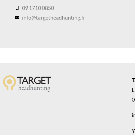
09 1710 0850
info@targetheadhunting.fi
T
L
0
i
Y