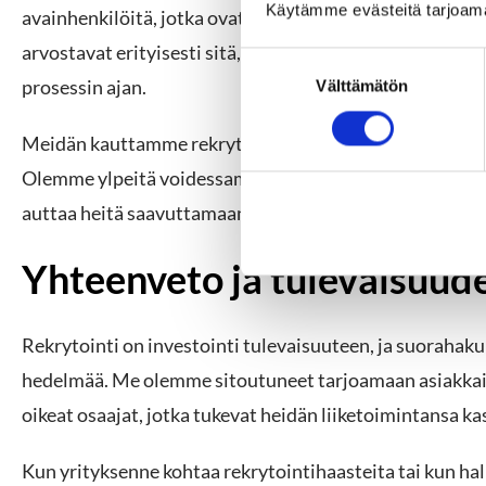
Käytämme evästeitä tarjoam
avainhenkilöitä, jotka ovat olleet ratkaisevassa roolis
arvostavat erityisesti sitä, että olemme sitoutuneita y
S
prosessin ajan.
Välttämätön
u
o
s
Meidän kauttamme rekrytoidut henkilöt ovat osoittautu
t
Olemme ylpeitä voidessamme sanoa, että asiakkaamme o
u
auttaa heitä saavuttamaan tavoitteensa.
m
u
Yhteenveto ja tulevaisuu
k
s
e
Rekrytointi on investointi tulevaisuuteen, ja suorahaku
n
v
hedelmää. Me olemme sitoutuneet tarjoamaan asiakkail
a
oikeat osaajat, jotka tukevat heidän liiketoimintansa k
l
i
Kun yrityksenne kohtaa rekrytointihaasteita tai kun hal
n