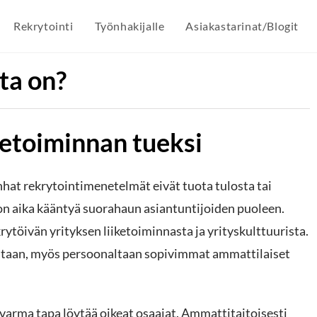
Rekrytointi
Työnhakijalle
Asiakastarinat/Blogit
ta on?
iketoiminnan tueksi
hat rekrytointimenetelmät eivät tuota tulosta tai
on aika kääntyä suorahaun asiantuntijoiden puoleen.
rytöivän yrityksen liiketoiminnasta ja yrityskulttuurista.
ltaan, myös persoonaltaan sopivimmat ammattilaiset
rma tapa löytää oikeat osaajat. Ammattitaitoisesti