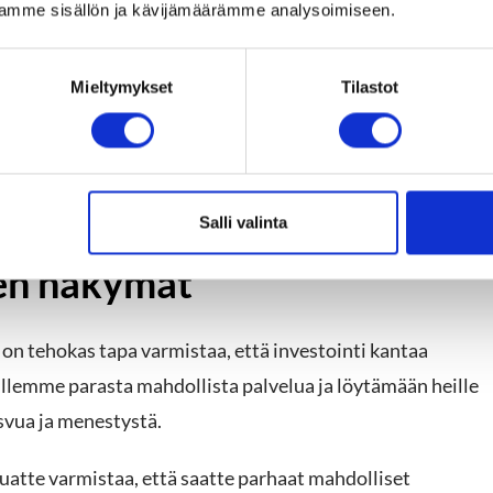
amme sisällön ja kävijämäärämme analysoimiseen.
sa liiketoiminnan kasvussa ja kehityksessä. Asiakkaamme
hteistyöhön ja että pidämme heidät ajan tasalla koko
Mieltymykset
Tilastot
neet arvokkaiksi lisäyksiksi asiakkaidemme tiimeihin.
vat tyytyväisiä valintoihinsa ja että olemme voineet
Salli valinta
den näkymät
 on tehokas tapa varmistaa, että investointi kantaa
lemme parasta mahdollista palvelua ja löytämään heille
asvua ja menestystä.
uatte varmistaa, että saatte parhaat mahdolliset