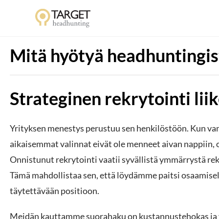
Mitä hyötyä headhuntingis
Strateginen rekrytointi li
Yrityksen menestys perustuu sen henkilöstöön. Kun van
aikaisemmat valinnat eivät ole menneet aivan nappiin, 
Onnistunut rekrytointi vaatii syvällistä ymmärrystä rek
Tämä mahdollistaa sen, että löydämme paitsi osaamise
täytettävään positioon.
Meidän kauttamme suorahaku on kustannustehokas ja va