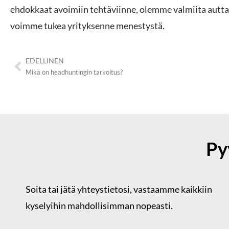
t
ehdokkaat avoimiin tehtäviinne, olemme valmiita auttam
a
voimme tukea yrityksenne menestystä.
EDELLINEN
Mikä on headhuntingin tarkoitus?
Py
Soita tai jätä yhteystietosi,
vastaamme kaikkiin
kyselyihin mahdollisimman nopeasti.