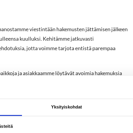
 panostamme viestintään hakemusten jättämisen jälkeen
ulleensa kuulluksi. Kehitämme jatkuvasti
hdotuksia, jotta voimme tarjota entistä parempaa
paikkoja ja asiakkaamme löytävät avoimia hakemuksia
monista tavoista, joilla pyrimme yhdistämään oikeat
vat puolestaan
Yksityiskohdat
steitä
. Olemme auttaneet lukuisia yrityksiä löytämään