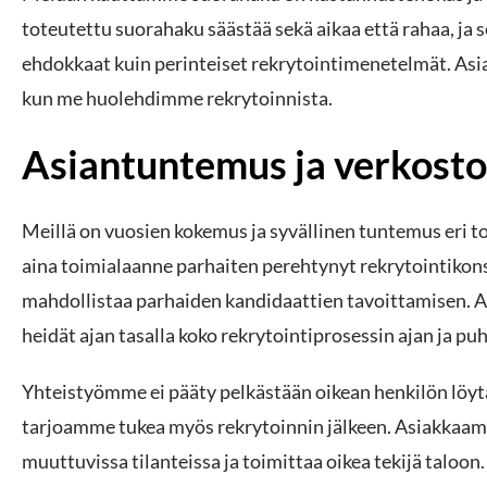
toteutettu suorahaku säästää sekä aikaa että rahaa, ja 
ehdokkaat kuin perinteiset rekrytointimenetelmät. As
kun me huolehdimme rekrytoinnista.
Asiantuntemus ja verkost
Meillä on vuosien kokemus ja syvällinen tuntemus eri t
aina toimialaanne parhaiten perehtynyt rekrytointikons
mahdollistaa parhaiden kandidaattien tavoittamisen.
heidät ajan tasalla koko rekrytointiprosessin ajan ja 
Yhteistyömme ei pääty pelkästään oikean henkilön löy
tarjoamme tukea myös rekrytoinnin jälkeen. Asiakkaa
muuttuvissa tilanteissa ja toimittaa oikea tekijä taloon.