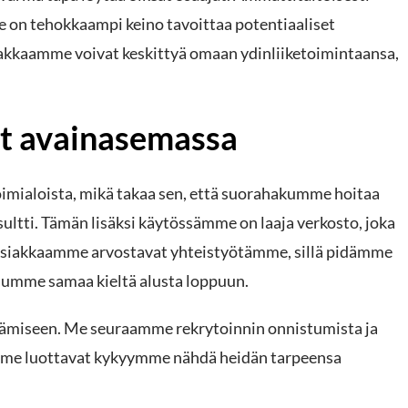
se on tehokkaampi keino tavoittaa potentiaaliset
iakkaamme voivat keskittyä omaan ydinliiketoimintaansa,
ot avainasemassa
oimialoista, mikä takaa sen, että suorahakumme hoitaa
ultti. Tämän lisäksi käytössämme on laaja verkosto, joka
 Asiakkaamme arvostavat yhteistyötämme, sillä pidämme
puhumme samaa kieltä alusta loppuun.
tämiseen. Me seuraamme rekrytoinnin onnistumista ja
mme luottavat kykyymme nähdä heidän tarpeensa