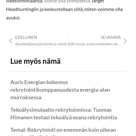
liiketoimintaansa.
Voitte olla yhteydessä
Target
Headhuntingiin ja keskustellaan siitä, miten voimme olla
avuksi.
EDELLINEN
SEURAAVA
Asiantuntijamyyjä etsintä ja valinta
B2B-myyjä: asiakassuhteiden rakentaminen
Lue myös nämä
Auris Energian kokemus
rekrytointikumppanuudesta energia-alan
murroksessa
Tekoälysimulaatio rekrytoinnissa: Tuomas
Himanen testasi tekoälyä osana rekrytointia
Temal: Rekrytointi on enemmän kuin oikean