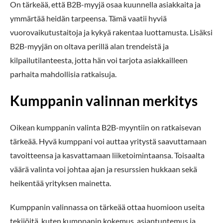
On tärkeää, että B2B-myyjä osaa kuunnella asiakkaita ja
ymmärtää heidän tarpeensa. Tämä vaatii hyviä
vuorovaikutustaitoja ja kykyä rakentaa luottamusta. Lisäksi
B2B-myyjän on oltava perillä alan trendeistä ja
kilpailutilanteesta, jotta hän voi tarjota asiakkailleen
parhaita mahdollisia ratkaisuja.
Kumppanin valinnan merkitys
Oikean kumppanin valinta B2B-myyntiin on ratkaisevan
tärkeää. Hyvä kumppani voi auttaa yritystä saavuttamaan
tavoitteensa ja kasvattamaan liiketoimintaansa. Toisaalta
väärä valinta voi johtaa ajan ja resurssien hukkaan sekä
heikentää yrityksen mainetta.
Kumppanin valinnassa on tärkeää ottaa huomioon useita
tekijöitä, kuten kumppanin kokemus, asiantuntemus ja