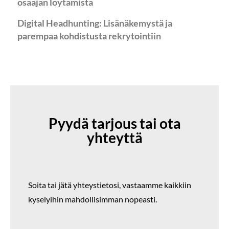
osaajan löytämistä
Digital Headhunting: Lisänäkemystä ja
parempaa kohdistusta rekrytointiin
Pyydä tarjous tai ota
yhteyttä
Soita tai jätä yhteystietosi,
vastaamme kaikkiin
kyselyihin mahdollisimman nopeasti.