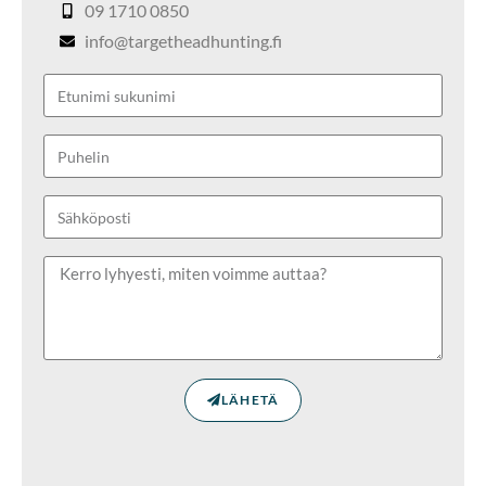
09 1710 0850
info@targetheadhunting.fi
LÄHETÄ