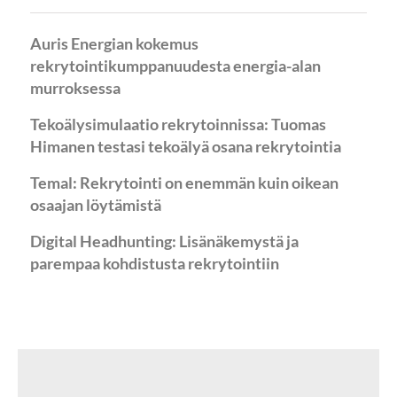
Auris Energian kokemus
rekrytointikumppanuudesta energia-alan
murroksessa
Tekoälysimulaatio rekrytoinnissa: Tuomas
Himanen testasi tekoälyä osana rekrytointia
Temal: Rekrytointi on enemmän kuin oikean
osaajan löytämistä
Digital Headhunting: Lisänäkemystä ja
parempaa kohdistusta rekrytointiin