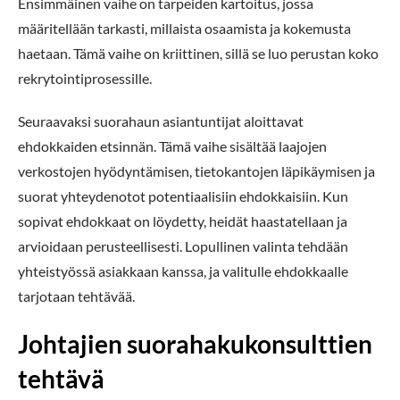
Ensimmäinen vaihe on tarpeiden kartoitus, jossa
määritellään tarkasti, millaista osaamista ja kokemusta
haetaan. Tämä vaihe on kriittinen, sillä se luo perustan koko
rekrytointiprosessille.
Seuraavaksi suorahaun asiantuntijat aloittavat
ehdokkaiden etsinnän. Tämä vaihe sisältää laajojen
verkostojen hyödyntämisen, tietokantojen läpikäymisen ja
suorat yhteydenotot potentiaalisiin ehdokkaisiin. Kun
sopivat ehdokkaat on löydetty, heidät haastatellaan ja
arvioidaan perusteellisesti. Lopullinen valinta tehdään
yhteistyössä asiakkaan kanssa, ja valitulle ehdokkaalle
tarjotaan tehtävää.
Johtajien suorahakukonsulttien
tehtävä