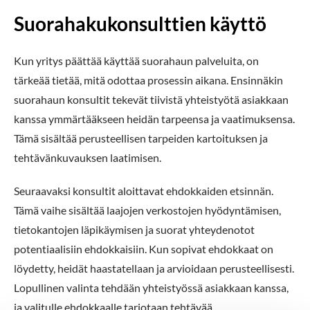
Suorahakukonsulttien käyttö
Kun yritys päättää käyttää suorahaun palveluita, on
tärkeää tietää, mitä odottaa prosessin aikana. Ensinnäkin
suorahaun konsultit tekevät tiivistä yhteistyötä asiakkaan
kanssa ymmärtääkseen heidän tarpeensa ja vaatimuksensa.
Tämä sisältää perusteellisen tarpeiden kartoituksen ja
tehtävänkuvauksen laatimisen.
Seuraavaksi konsultit aloittavat ehdokkaiden etsinnän.
Tämä vaihe sisältää laajojen verkostojen hyödyntämisen,
tietokantojen läpikäymisen ja suorat yhteydenotot
potentiaalisiin ehdokkaisiin. Kun sopivat ehdokkaat on
löydetty, heidät haastatellaan ja arvioidaan perusteellisesti.
Lopullinen valinta tehdään yhteistyössä asiakkaan kanssa,
ja valitulle ehdokkaalle tarjotaan tehtävää.