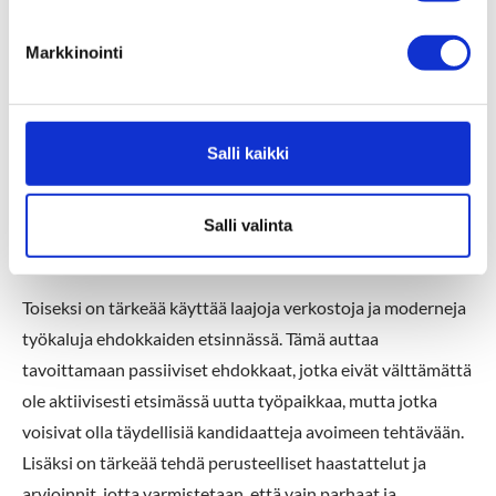
u
Johtajien suorahaku
k
Markkinointi
s
e
Johtajien suorahaussa on tärkeää noudattaa parhaita
n
käytäntöjä, jotta varmistetaan prosessin onnistuminen.
v
Salli kaikki
Ensinnäkin on tärkeää tehdä perusteellinen tarpeiden
a
kartoitus ja laatia tarkka tehtävänkuvaus. Tämä auttaa
l
varmistamaan, että löydetään juuri oikeat henkilöt
i
Salli valinta
n
tehtävään.
t
a
Toiseksi on tärkeää käyttää laajoja verkostoja ja moderneja
työkaluja ehdokkaiden etsinnässä. Tämä auttaa
tavoittamaan passiiviset ehdokkaat, jotka eivät välttämättä
ole aktiivisesti etsimässä uutta työpaikkaa, mutta jotka
voisivat olla täydellisiä kandidaatteja avoimeen tehtävään.
Lisäksi on tärkeää tehdä perusteelliset haastattelut ja
arvioinnit, jotta varmistetaan, että vain parhaat ja