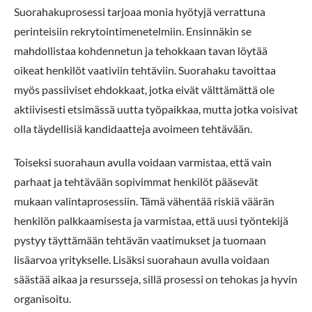
Suorahakuprosessi tarjoaa monia hyötyjä verrattuna
perinteisiin rekrytointimenetelmiin. Ensinnäkin se
mahdollistaa kohdennetun ja tehokkaan tavan löytää
oikeat henkilöt vaativiin tehtäviin. Suorahaku tavoittaa
myös passiiviset ehdokkaat, jotka eivät välttämättä ole
aktiivisesti etsimässä uutta työpaikkaa, mutta jotka voisivat
olla täydellisiä kandidaatteja avoimeen tehtävään.
Toiseksi suorahaun avulla voidaan varmistaa, että vain
parhaat ja tehtävään sopivimmat henkilöt pääsevät
mukaan valintaprosessiin. Tämä vähentää riskiä väärän
henkilön palkkaamisesta ja varmistaa, että uusi työntekijä
pystyy täyttämään tehtävän vaatimukset ja tuomaan
lisäarvoa yritykselle. Lisäksi suorahaun avulla voidaan
säästää aikaa ja resursseja, sillä prosessi on tehokas ja hyvin
organisoitu.