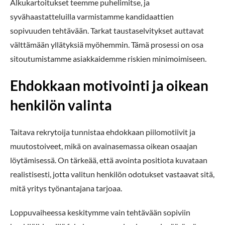
Alkukartoitukset teemme puhelimitse, ja
syvähaastatteluilla varmistamme kandidaattien
sopivuuden tehtävään. Tarkat taustaselvitykset auttavat
välttämään yllätyksiä myöhemmin. Tämä prosessi on osa
sitoutumistamme asiakkaidemme riskien minimoimiseen.
Ehdokkaan motivointi ja oikean
henkilön valinta
Taitava rekrytoija tunnistaa ehdokkaan piilomotiivit ja
muutostoiveet, mikä on avainasemassa oikean osaajan
löytämisessä. On tärkeää, että avointa positiota kuvataan
realistisesti, jotta valitun henkilön odotukset vastaavat sitä,
mitä yritys työnantajana tarjoaa.
Loppuvaiheessa keskitymme vain tehtävään sopiviin