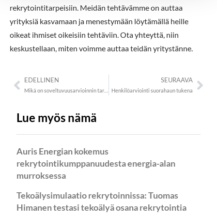
rekrytointitarpeisiin. Meidän tehtävämme on auttaa
yrityksiä kasvamaan ja menestymään löytämällä heille
oikeat ihmiset oikeisiin tehtäviin. Ota yhteyttä, niin
keskustellaan, miten voimme auttaa teidän yritystänne.
EDELLINEN
SEURAAVA
Mikä on soveltuvuusarvioinnin tarkoitus?
Henkilöarviointi suorahaun tukena
Lue myös nämä
Auris Energian kokemus
rekrytointikumppanuudesta energia-alan
murroksessa
Tekoälysimulaatio rekrytoinnissa: Tuomas
Himanen testasi tekoälyä osana rekrytointia