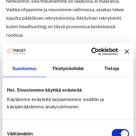
henkilöihin, sillä fokuksemme on laadussa, ei määrässä.
Vaikka ohjaamme ja neuvomme valinnassa, asiakas tekee
lopulta päätöksen rekrytoinnista. Aktiivinen rekrytointi,
kuten headhunting, on tässä prosessissa keskeisessä
roolissa.
Yhteistyö rekrytointikumppanin
kanssa
Suostumus
Yksityiskohdat
Tietoja
Kun yritys valitsee meidät rekrytointikumppaniksi, he
saavat käyttöönsä asiantuntemuksemme ja verkostomme.
Hei. Sivustomme käyttää evästeitä
Me ymmärrämme asiakkaidemme tarpeet ja olemme
Käytämme evästeitä tarjoamamme sisällön ja
erikoistuneet rekrytointiin. Tämä mahdollistaa suuremman
kävijämäärämme analysoimiseen.
valikoiman ehdokkaita, joista valita, ja kasvattaa
onnistumisen todennäköisyyttä.
S
Välttämätön
u