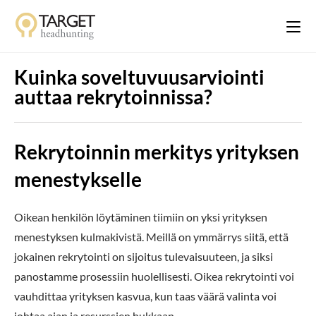
Kuinka soveltuvuusarviointi
auttaa rekrytoinnissa?
Rekrytoinnin merkitys yrityksen
menestykselle
Oikean henkilön löytäminen tiimiin on yksi yrityksen
menestyksen kulmakivistä. Meillä on ymmärrys siitä, että
jokainen rekrytointi on sijoitus tulevaisuuteen, ja siksi
panostamme prosessiin huolellisesti. Oikea rekrytointi voi
vauhdittaa yrityksen kasvua, kun taas väärä valinta voi
johtaa ajan ja resurssien hukkaan.